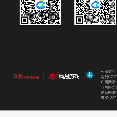
公司简介
网易CC
广州网易计
《网络文化
信息网络
粤B2-200