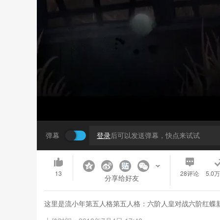
弹幕
登录
后可以发送弹幕，快点来试试
13
28
评论
5.0
分享给好友
这里是流小年第五人格第五人格：六阶人皇对战六阶红蝶