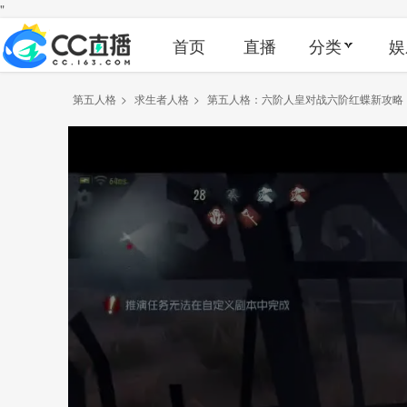
"
首页
直播
分类
娱
第五人格
>
求生者人格
>
第五人格：六阶人皇对战六阶红蝶新攻略