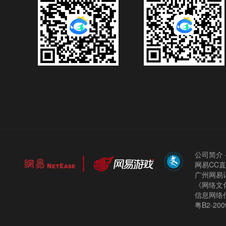
公司简介
网易CC
广州网易计
《网络文化
信息网络
粤B2-200