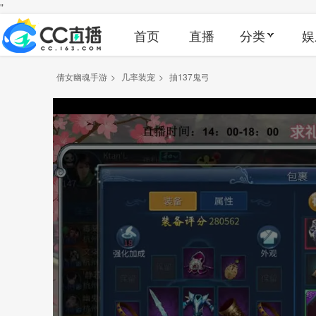
"
首页
直播
分类
娱
倩女幽魂手游
>
几率装宠
>
抽137鬼弓