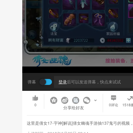
弹幕
登录
后可以发送弹幕，快点来试试
0
0
评论
1518
分享给好友
这里是倩女17-宇神[解说]倩女幽魂手游抽137鬼弓的