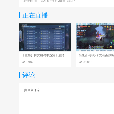
上传时间：2018年6月25日 23:14
正在直播
【重播】倩女幽魂手游第十届跨服帮会联赛决赛day4
接托管-夺魂-卡龙-新区冲
59675
81886
评论
共
0
条评论