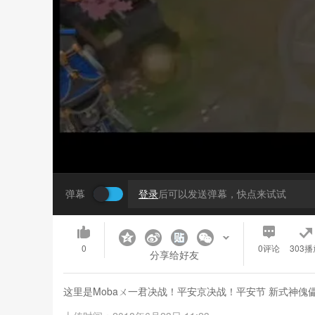
弹幕
登录
后可以发送弹幕，快点来试试
0
0
评论
303播
分享给好友
这里是Mobaㄨ一君决战！平安京决战！平安节 新式神