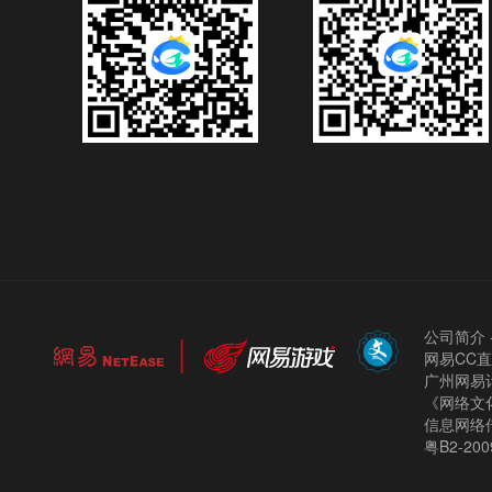
公司简介
网易CC
广州网易计
《网络文化
信息网络
粤B2-200