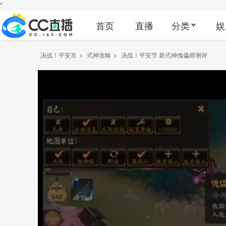
"
首页
直播
分类
娱
决战！平安京
>
式神攻略
>
决战！平安节 新式神傀儡师测评