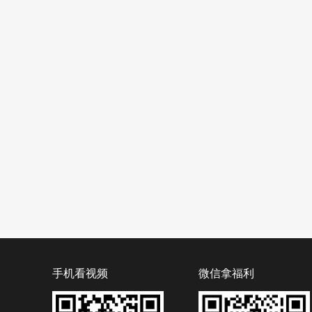
手机看视频
微信拿福利