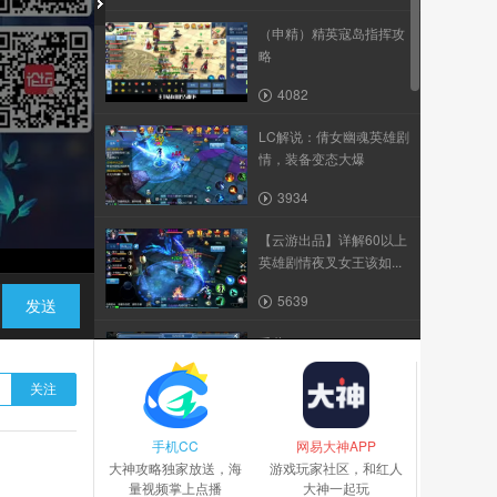
（申精）精英寇岛指挥攻
略
4082
LC解说：倩女幽魂英雄剧
情，装备变态大爆
3934
【云游出品】详解60以上
英雄剧情夜叉女王该如...
5639
发送
采薇
关注
4.1万
手机CC
帮会战龙_1
网易大神APP
大神攻略独家放送，海
游戏玩家社区，和红人
量视频掌上点播
大神一起玩