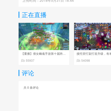
上传时间：2018年5月31日 18:44
正在直播
【重播】倩女幽魂手游第十届跨服帮会联赛决赛day4
55937
54098
评论
共
0
条评论