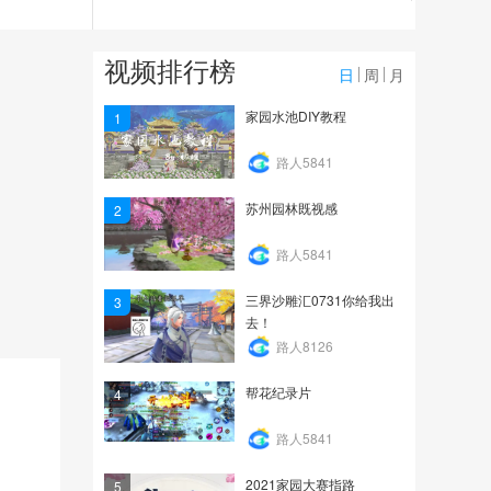
4586
小坏：叫兽解析副本甲鱼
视频排行榜
与暴力甲鱼的技能使用...
日
周
月
2.4万
家园水池DIY教程
1
小坏：祈福活动介绍与祈
路人5841
福宝箱会刷在哪！
苏州园林既视感
2
1.3万
路人5841
三界沙雕汇0731你给我出
3
去！
路人8126
帮花纪录片
4
路人5841
2021家园大赛指路
5