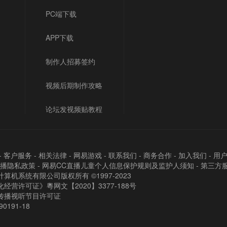
PC端下载
APP下载
制作人招募签约
视频后期制作攻略
论坛发视频贴教程
-
客户服务
-
相关法律
-
网易游戏
-
联系我们
-
商务合作
-
加入我们
-
用
直播隐私政策
-
网易CC直播儿童个人信息保护规则及监护人须知
-
第三方
算机系统有限公司版权所有 ©1997-2023
经营许可证》粵网文【2020】3377-188号
传播视听节目许可证
90191-18