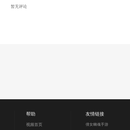
暂无评论
帮助
友情链接
视频首页
倩女幽魂手游