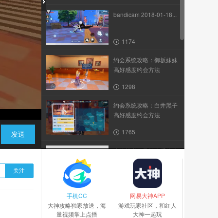
bandicam 2018-01-18...
1174
约会系统攻略：御坂妹妹
高好感度约会方法
1298
约会系统攻略：白井黑子
高好感度约会方法
1765
发送
魔法禁书目录约会系统攻
略v1.1：上条当麻高好...
关注
786
手机CC
魔法禁书目录约会系统攻
网易大神APP
大神攻略独家放送，海
略v1.1：一方通行高好...
游戏玩家社区，和红人
量视频掌上点播
大神一起玩