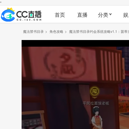
"
首页
直播
分类
娱
魔法禁书目录
>
角色攻略
>
魔法禁书目录约会系统攻略v1.1：茵