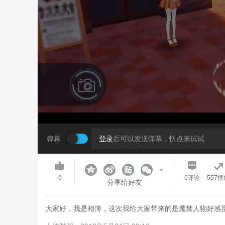
弹幕
登录
后可以发送弹幕，快点来试试
0
0
评论
557播
分享给好友
大家好，我是相簿，这次我给大家带来的是魔禁人物好感