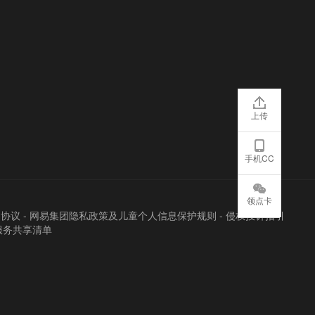
上传
手机CC
领点卡
户协议
-
网易集团隐私政策及儿童个人信息保护规则
-
侵权投诉指引
服务共享清单