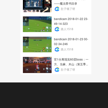
——魔法禁书目录
肚子饿了呀
bandicam 2018-01-22 23-
6
49-14-323
路人1518
bandicam 2018-01-23 00-
7
02-34-246
路人1518
官1分离现实60层boss：一
8
方、当麻、木山（第五季...
肚子饿了呀