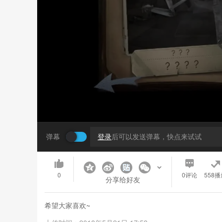
弹幕
登录
后可以发送弹幕，快点来试试
0
0
评论
558播
分享给好友
希望大家喜欢~