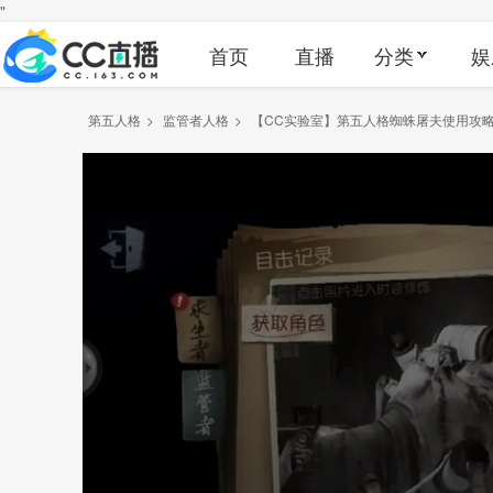
"
首页
直播
分类
娱
第五人格
>
监管者人格
>
【CC实验室】第五人格蜘蛛屠夫使用攻