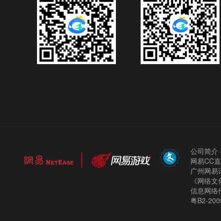
公司简介
网易CC
广州网易计
《网络文化
信息网络
粤B2-200