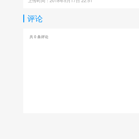
上传时间：2018年5月17日 22:51
评论
共
0
条评论