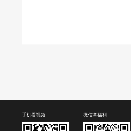
手机看视频
微信拿福利