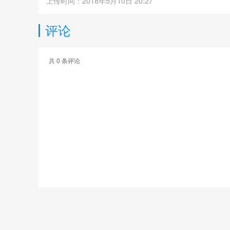
上传时间：2018年5月10日 20:27
评论
共
0
条评论