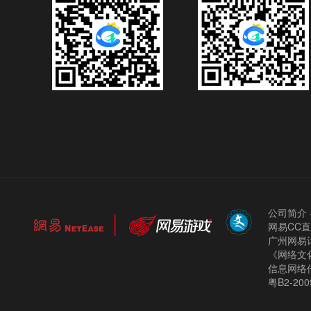
公司简介
网易CC
广州网易计
《网络文化
信息网络
粤B2-200