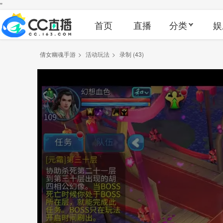
"
首页
直播
分类
娱
倩女幽魂手游
>
活动玩法
>
录制 (43)