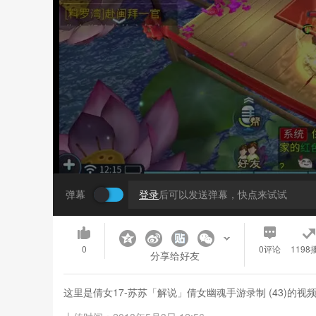
弹幕
登录
后可以发送弹幕，快点来试试
0
0
评论
1198
分享给好友
这里是倩女17-苏苏「解说」倩女幽魂手游录制 (43)的