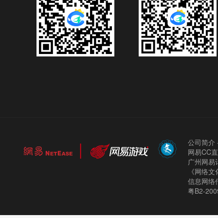
公司简介
网易CC
广州网易计
《网络文化
信息网络
粤B2-200