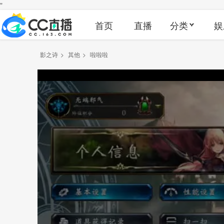
"
首页
直播
分类
娱
影之诗
>
其他
>
啦啦啦