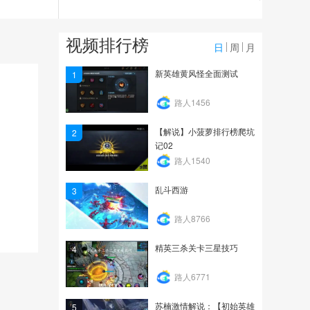
1.0万
【紫金铃】速生炼丹炉
视频排行榜
8.4秒全服第一成绩的法...
日
周
月
1.0万
新英雄黄风怪全面测试
1
【小剑解说】3秒尸王打
路人1456
法和注意事项
【解说】小菠萝排行榜爬坑
2
4.2万
记02
路人1540
乱斗西游
3
路人8766
精英三杀关卡三星技巧
4
路人6771
苏楠激情解说：【初始英雄
5