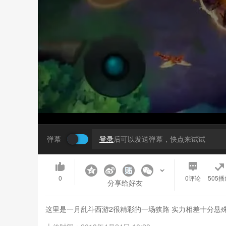
弹幕
登录
后可以发送弹幕，快点来试试
0
0
评论
505播
分享给好友
这里是一月乱斗西游2很精彩的一场狭路 实力相差十分悬