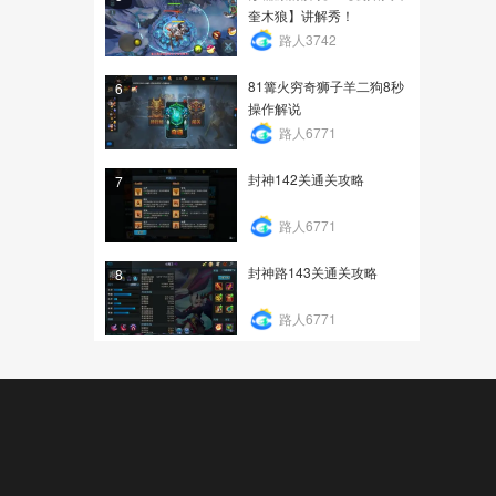
奎木狼】讲解秀！
路人3742
81篝火穷奇狮子羊二狗8秒
6
操作解说
路人6771
封神142关通关攻略
7
路人6771
封神路143关通关攻略
8
路人6771