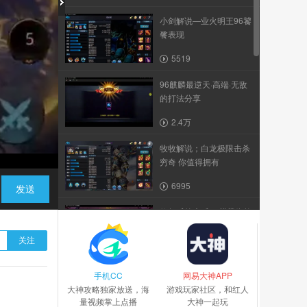
小剑解说—业火明王96饕
餮表现
5519
96麒麟最逆天·高端·无敌
的打法分享
2.4万
牧牧解说；白龙极限击杀
穷奇 你值得拥有
6995
发送
修复后的木吒96麒麟依然
霸气
关注
2.8万
手机CC
魔女如何击杀96毒蛛
网易大神APP
大神攻略独家放送，海
游戏玩家社区，和红人
量视频掌上点播
大神一起玩