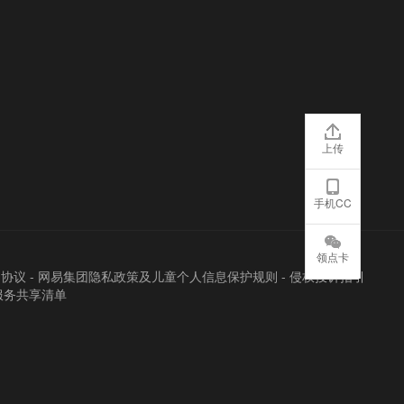
上传
手机CC
领点卡
户协议
-
网易集团隐私政策及儿童个人信息保护规则
-
侵权投诉指引
服务共享清单