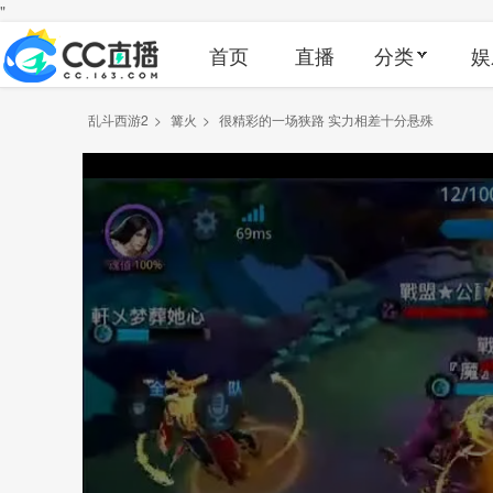
"
首页
直播
分类
娱
乱斗西游2
>
篝火
>
很精彩的一场狭路 实力相差十分悬殊