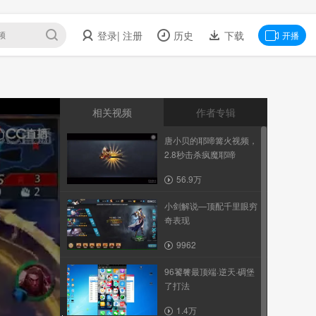
登录
| 注册
历史
下载
开播
相关视频
作者专辑
唐小贝的耶啼篝火视频，
2.8秒击杀疯魔耶啼
56.9万
小剑解说—顶配千里眼穷
奇表现
9962
96饕餮最顶端·逆天·碉堡
了打法
1.4万