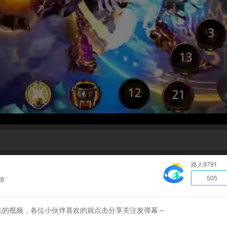
路人9791
505
放
殊的视频，各位小伙伴喜欢的就点击分享关注发弹幕～