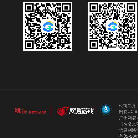
公司简介
网易CC
广州网易计
《网络文化
信息网络
粤B2-200