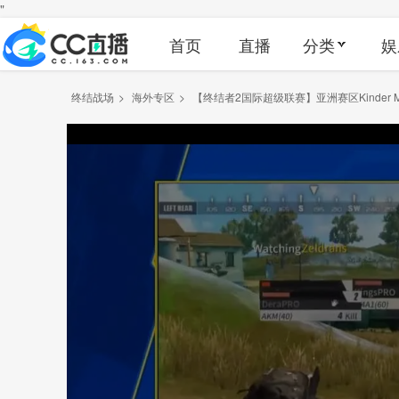
"
首页
直播
分类
娱
终结战场
>
海外专区
>
【终结者2国际超级联赛】亚洲赛区Kinder M