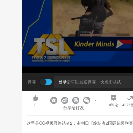
弹幕
登录
后可以发送弹幕，快点来试试
0
0
评论
4275
分享给好友
这里是CC视频君终结者2：审判日【终结者2国际超级联赛】