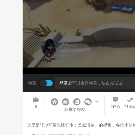
弹幕
登录
后可以发送弹幕，快点来试试
0
0
评论
74播
分享给好友
这里是轩少守望先锋轩少：差点浪输。的视频，各位小伙