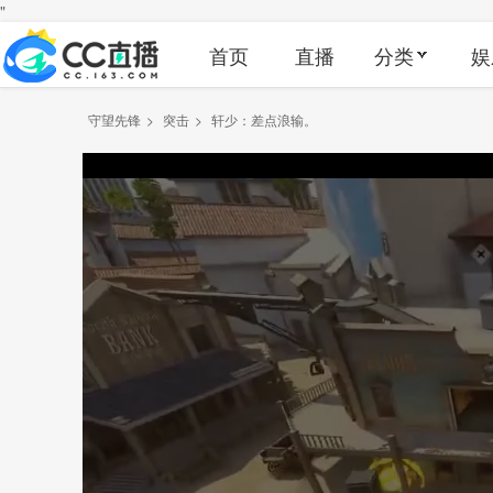
"
首页
直播
分类
娱
守望先锋
>
突击
>
轩少：差点浪输。