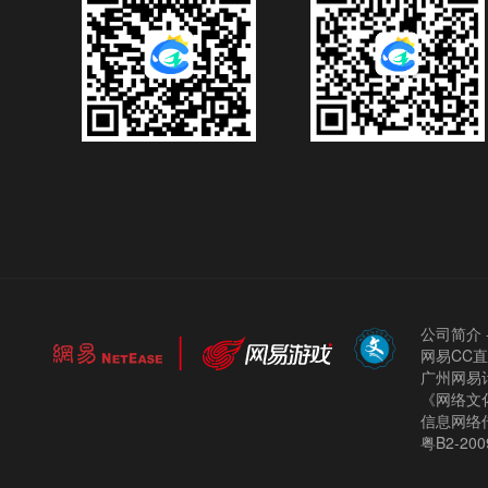
公司简介
网易CC
广州网易计
《网络文化
信息网络
粤B2-200