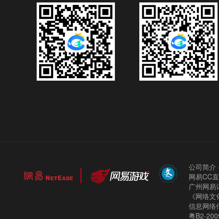
公司简介
网易CC
广州网易计
《网络文化
信息网络
粤B2-200