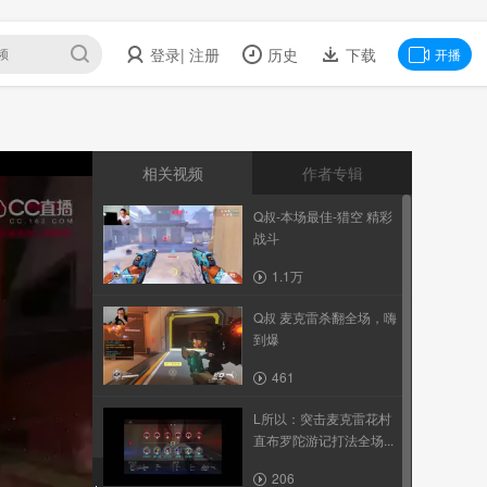
登录
| 注册
历史
下载
开播
相关视频
作者专辑
Q叔-本场最佳-猎空 精彩
战斗
1.1万
Q叔 麦克雷杀翻全场，嗨
到爆
461
L所以：突击麦克雷花村
直布罗陀游记打法全场...
206