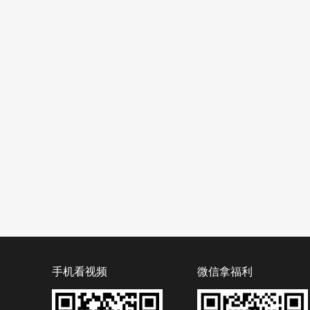
手机看视频
微信拿福利