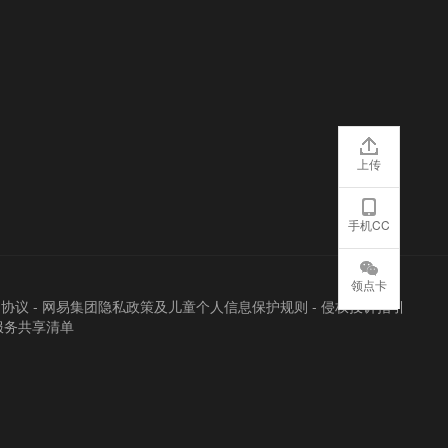
上传
手机CC
领点卡
户协议
-
网易集团隐私政策及儿童个人信息保护规则
-
侵权投诉指引
服务共享清单