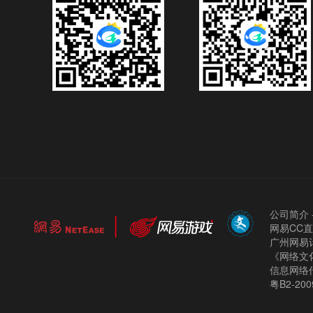
公司简介
网易CC
广州网易计
《网络文化
信息网络
粤B2-200