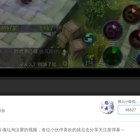
殇云ღ最低抽成招主播
98527
播放
太一斗魂坛淘汰赛的视频，各位小伙伴喜欢的就点击分享关注发弹幕～