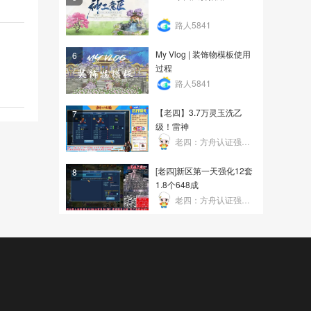
路人5841
My Vlog | 装饰物模板使用
6
过程
路人5841
【老四】3.7万灵玉洗乙
7
级！雷神
老四：方舟认证强化帝
[老四]新区第一天强化12套
8
1.8个648成
老四：方舟认证强化帝