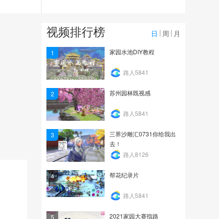
1.2万
11.21乌云托月联赛
视频排行榜
日
周
月
2654
家园水池DIY教程
1
2020NEXT冬季赛倩女幽
路人5841
魂手游第七届跨服明星...
苏州园林既视感
2
828
路人5841
三界沙雕汇0731你给我出
3
去！
路人8126
帮花纪录片
4
路人5841
2021家园大赛指路
5