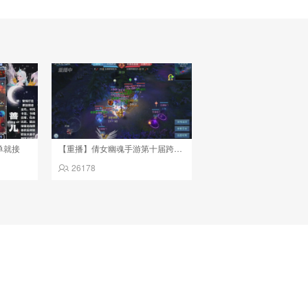
单就接
【重播】倩女幽魂手游第十届跨服帮会联赛决赛day4
26178