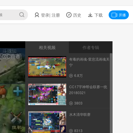
登录
| 注册
历史
下载
开播
相关视频
作者专辑
有毒的画魂-窒息流画魂关
宁
6.8万
CC17宇神帮会联赛一统
20180321
3803
水木清华联赛
8313