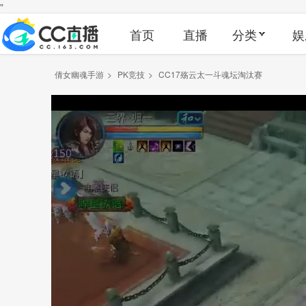
"
首页
直播
分类
娱
倩女幽魂手游
>
PK竞技
>
CC17殇云太一斗魂坛淘汰赛