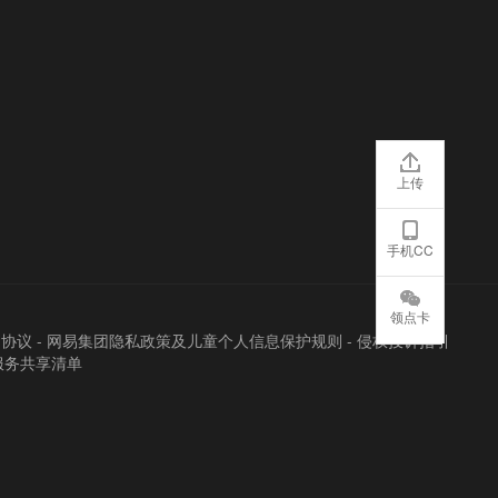
上传
手机CC
领点卡
户协议
-
网易集团隐私政策及儿童个人信息保护规则
-
侵权投诉指引
服务共享清单