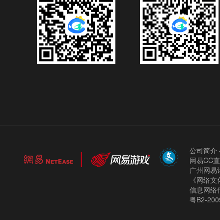
公司简介
网易CC
广州网易计
《网络文化
信息网络
粤B2-200