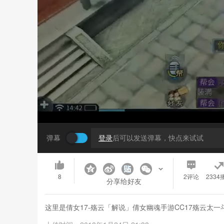
弹幕
登录
后可以发送弹幕，快点来试试
8
2
评论
2334
分享给好友
这里是倩女17-殇云「解说」倩女幽魂手游CC17殇云