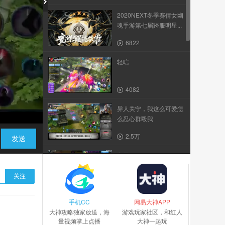
2020NEXT冬季赛倩女幽
魂手游第七届跨服明星...
6822
轻唁
4082
异人关宁，我这么可爱怎
么忍心群殴我
2.5万
发送
高昌
关注
3.8万
手机CC
2019嘉年华&全民争霸赛
网易大神APP
大神攻略独家放送，海
游戏玩家社区，和红人
量视频掌上点播
大神一起玩