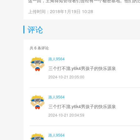
这一回，主角得知管理者们曾经有一个秘密基地。他们的
秘密基地的外面被罗密欧建造了一个超大型BOSS副本，这
上传时间：2018年1月19日 10:28
（本期视频有高能，有福利，小伙伴们做好心理准）
评论
共
6
条评论
路人9564
三个打不溜.y6k4男孩子的快乐源泉
2024-10-21 20:05:00
路人9564
三个打不溜.y6k4男孩子的快乐源泉
2024-10-21 20:04:59
路人9564