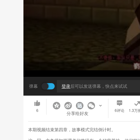
弹幕
登录
后可以发送弹幕，快点来试试
6
6
评论
1.3万
分享给好友
本期视频结束第四章，故事模式完结倒计时。