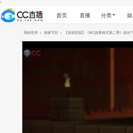
"
首页
直播
分类
娱
我的世界
>
独家节目
>
【游戏笑园】《MC故事模式第二季》基岩下