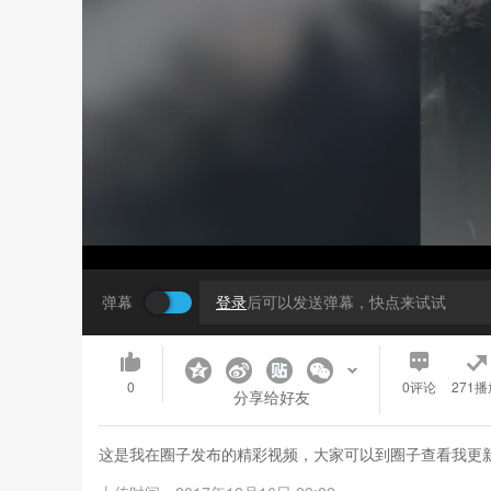
弹幕
登录
后可以发送弹幕，快点来试试
0
0
评论
271播
分享给好友
这是我在圈子发布的精彩视频，大家可以到圈子查看我更