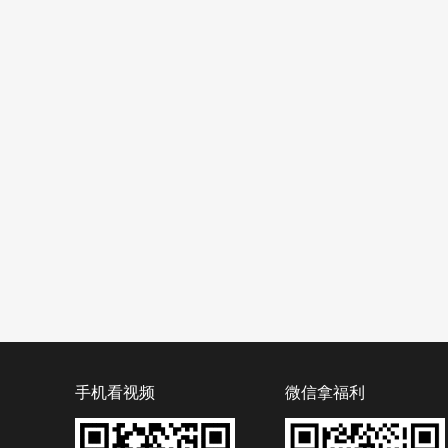
手机看视频
微信拿福利