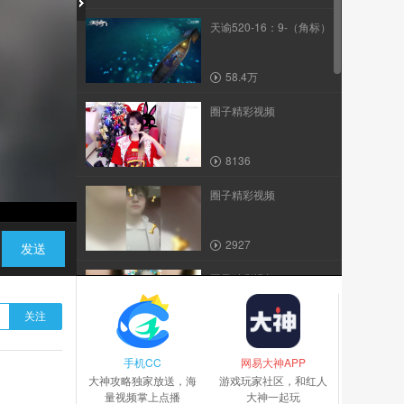
天谕520-16：9-（角标）
58.4万
圈子精彩视频
8136
圈子精彩视频
2927
发送
圈子精彩视频
关注
2677
手机CC
圈子精彩视频
网易大神APP
大神攻略独家放送，海
游戏玩家社区，和红人
量视频掌上点播
大神一起玩