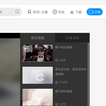
登录
| 注册
历史
下载
开播
相关视频
作者专辑
圈子精彩视频
3.8万
遇见逆水寒，遇见你的专
属因缘
17.9万
圈子精彩视频
1.2万