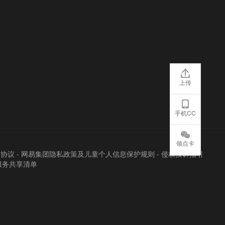
上传
手机CC
领点卡
户协议
-
网易集团隐私政策及儿童个人信息保护规则
-
侵权投诉指引
服务共享清单