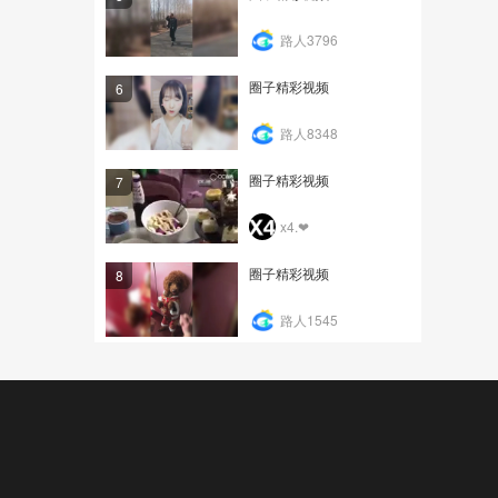
路人3796
圈子精彩视频
6
路人8348
圈子精彩视频
7
x4.❤
圈子精彩视频
8
路人1545