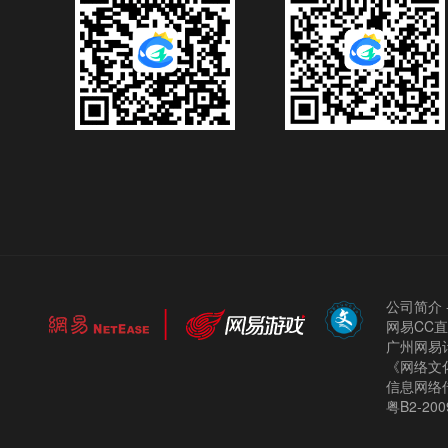
公司简介
网易CC
广州网易计
《网络文化
信息网络
粤B2-200