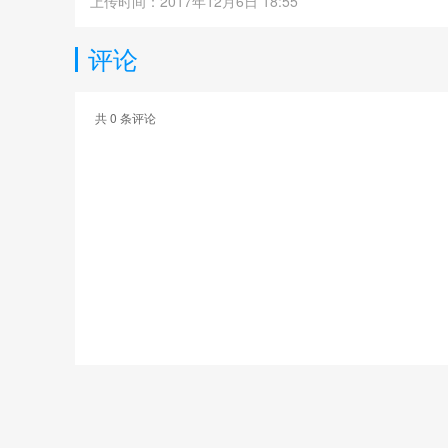
上传时间：2017年12月6日 18:55
评论
共
0
条评论