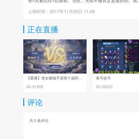
骨=元素抗性=抗致命。当然，无钻不修肯定是最好的。
被动技能选延寿翻羽，第三个随意。祝大家游戏愉快。
上传时间：2017年11月30日 11:26
正在直播
【重播】倩女幽魂手游第十届跨服帮会联赛决赛day4
看号改号
51939
52023
评论
共
0
条评论