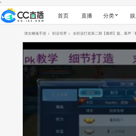
"
首页
直播
分类
娱
倩女幽魂手游
>
职业培养
>
全职业打造第二期【偃师】篇。幕声「