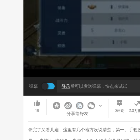
弹幕
登录
后可以发送弹幕，快点来试试
19
0
评论
2.3万
分享给好友
录完了又看几遍，这里有几个地方没说清楚，第一。手套