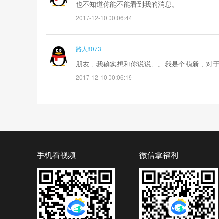
也不知道你能不能看到我的消息。
2017-12-10 00:06:44
路人8073
朋友，我确实想和你说说。。我是个萌新，对于
2017-12-10 00:06:19
手机看视频
微信拿福利