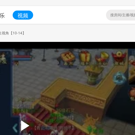
乐
视频
视角【10-14】