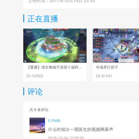
上传时间：2017年10月14日 23:53
正在直播
【重播】倩女幽魂手游第十届跨服帮会联赛决赛day4
夺魂界扛把子
52622
81041
评论
共
6
条评论
C-Faith
什么时候出一期医生的视频啊幕声
2018-10-04 12:28:39