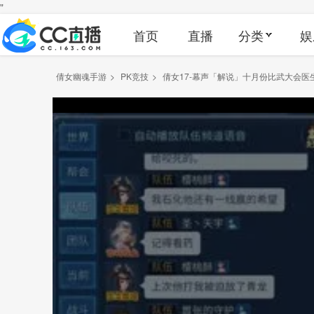
"
首页
直播
分类
娱
倩女幽魂手游
>
PK竞技
>
倩女17-幕声「解说」十月份比武大会医生