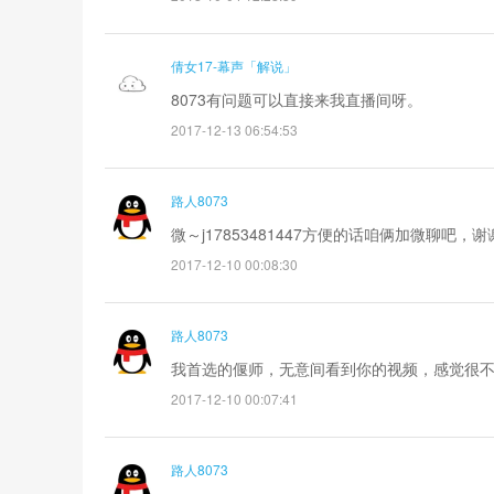
倩女17-幕声「解说」
8073有问题可以直接来我直播间呀。
2017-12-13 06:54:53
路人8073
微～j17853481447方便的话咱俩加微聊吧，谢
2017-12-10 00:08:30
路人8073
我首选的偃师，无意间看到你的视频，感觉很
2017-12-10 00:07:41
路人8073