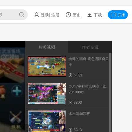
登录
| 注册
历史
下载
开播
相关视频
作者专辑
有毒的画魂-窒息流画魂关
宁
6.8万
CC17宇神帮会联赛一统
20180321
3803
水木清华联赛
8313