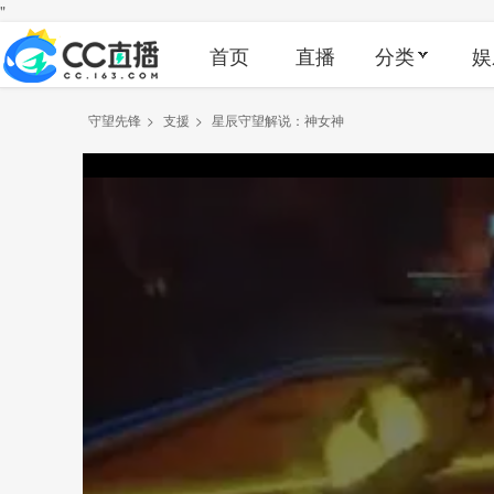
"
首页
直播
分类
娱
守望先锋
>
支援
>
星辰守望解说：神女神