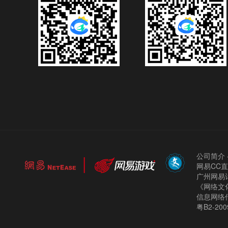
公司简介
网易CC
广州网易计
《网络文化
信息网络
粤B2-200