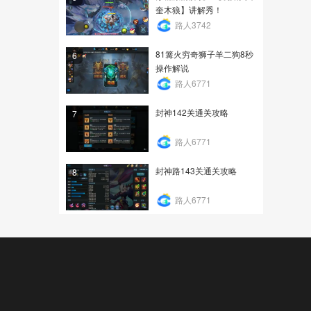
奎木狼】讲解秀！
路人3742
81篝火穷奇狮子羊二狗8秒
6
操作解说
路人6771
封神142关通关攻略
7
路人6771
封神路143关通关攻略
8
路人6771