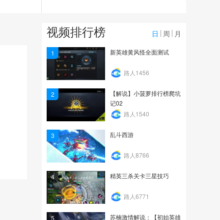
9234
网易动作手游王牌力作
视频排行榜
《乱斗西游》首爆视频
日
周
月
12.5万
新英雄黄风怪全面测试
1
鲨鱼：乱斗西游白骨精怒
路人1456
拿6杀
【解说】小菠萝排行榜爬坑
2
64.5万
记02
路人1540
乱斗西游
3
路人8766
精英三杀关卡三星技巧
4
路人6771
苏楠激情解说：【初始英雄
5