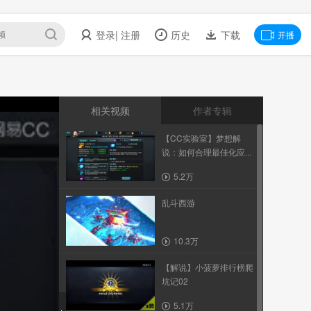
登录
| 注册
历史
下载
开播
相关视频
作者专辑
【CC实验室】梦想解
说：如何合理最佳化应...
5.2万
乱斗西游
10.3万
【解说】小菠萝排行榜爬
坑记02
5.1万