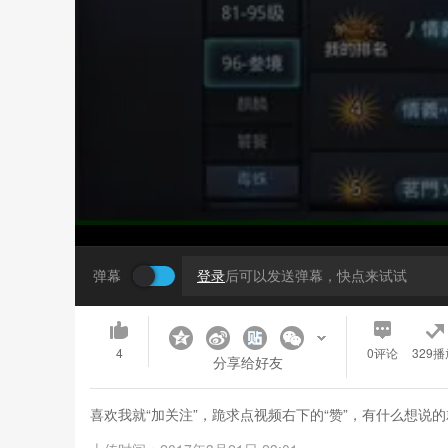
弹幕
登录
后可以发送弹幕，快点来试试
4
0
评论
329播
分享给好友
喜欢我就“加关注”，跪求点视频右下的“赞”，有什么想说