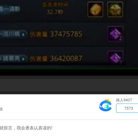
路人9407
7573
放
的就留言，我会逐条认真读的!