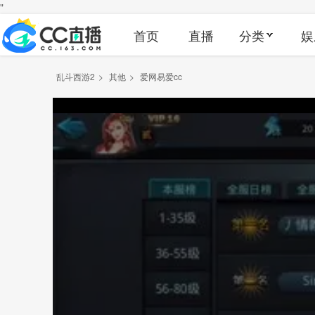
"
首页
直播
分类
娱
乱斗西游2
>
其他
>
爱网易爱cc