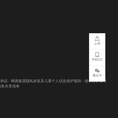
上传
手机CC
领点卡
户协议
-
网易集团隐私政策及儿童个人信息保护规则
-
侵权投诉指引
服务共享清单