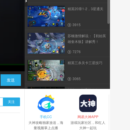
精英20章1-2，3星通关
3915
苏楠激情解说：【初始英
雄奎木狼】讲解秀！
7276
精英三杀关卡三星技巧
3065
发送
封神142关通关攻略
关注
5592
手机CC
【乱斗C视频】无常全面
网易大神APP
大神攻略独家放送，海
测试！篝火排行对战技...
游戏玩家社区，和红人
量视频掌上点播
大神一起玩