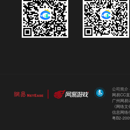
公司简介
网易CC
广州网易计
《网络文化
信息网络
粤B2-200