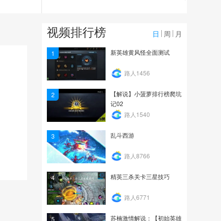
7516
FLY[精英关卡]第一章第五
视频排行榜
关！
日
周
月
560
新英雄黄风怪全面测试
1
FLY[精英闯关]第一章
路人1456
BOOS关！
【解说】小菠萝排行榜爬坑
2
559
记02
路人1540
乱斗西游
3
路人8766
精英三杀关卡三星技巧
4
路人6771
苏楠激情解说：【初始英雄
5