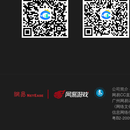
公司简介
网易CC
广州网易计
《网络文化
信息网络
粤B2-200