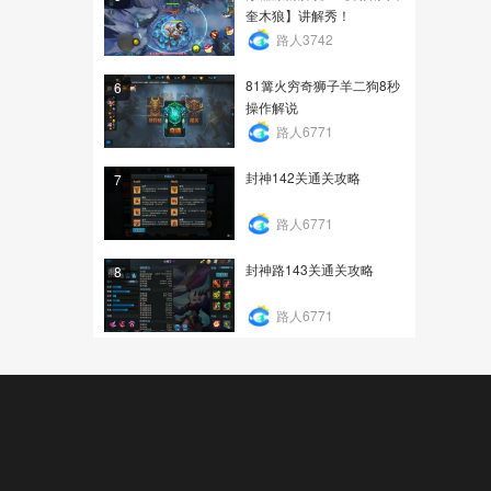
奎木狼】讲解秀！
路人3742
81篝火穷奇狮子羊二狗8秒
6
操作解说
路人6771
封神142关通关攻略
7
路人6771
封神路143关通关攻略
8
路人6771