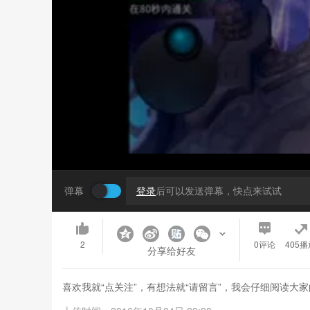
弹幕
登录
后可以发送弹幕，快点来试试
2
0
评论
405播
分享给好友
喜欢我就“点关注”，有想法就“请留言”，我会仔细阅读大