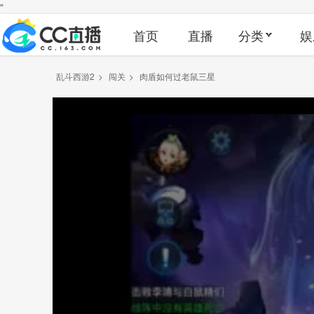
"
首页
直播
分类
娱
乱斗西游2
>
闯关
>
肉盾如何过老鼠三星