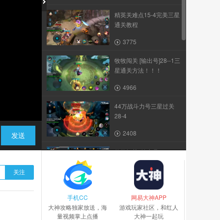
精英关难点15-4完美三星
通关教程
3775
牧牧闯关 [输出号]28--1三
星通关方法！！！
4966
44万战斗力号三星过关
28-4
2408
发送
牧牧闯关 [输出号]28--235
三星通关方法！！！
关注
5394
手机CC
普通关卡28-4三星通关教
网易大神APP
大神攻略独家放送，海
学
游戏玩家社区，和红人
量视频掌上点播
大神一起玩