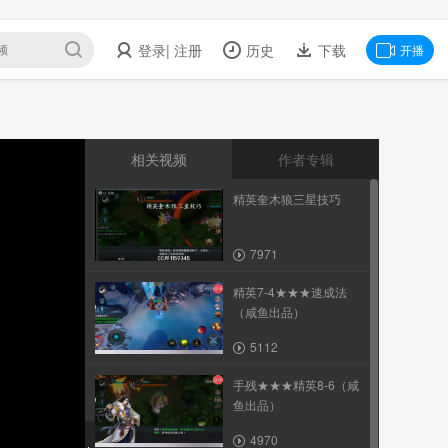
登录
| 注册
历史
下载
开播
相关视频
作者专辑
精英奎木狼三星技巧
7971
精英7-4★★★速成法
（咸鱼出品）
5112
手残★★★精英8-6（咸
鱼出品）
4970