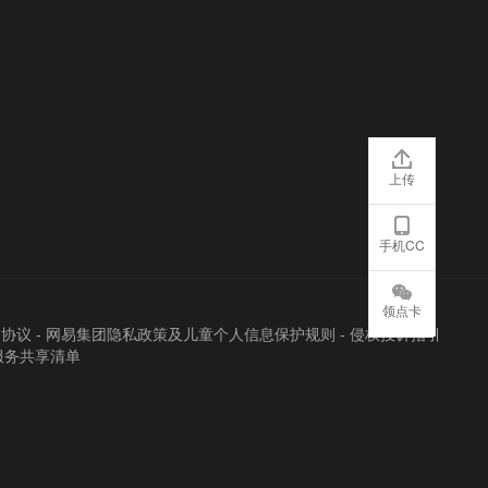
上传
手机CC
领点卡
户协议
-
网易集团隐私政策及儿童个人信息保护规则
-
侵权投诉指引
服务共享清单