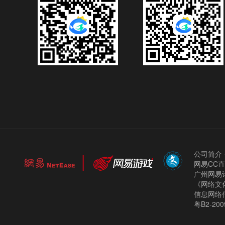
公司简介
网易CC
广州网易计
《网络文化
信息网络
粤B2-200