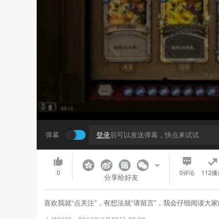
弹幕
登录
后可以发送弹幕，快点来试试
0
0
评论
112播
分享给好友
喜欢我就“点关注”，有想法就“请留言”，我会仔细阅读大