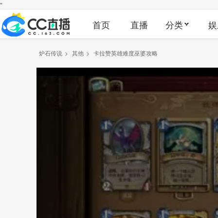
"
首页
直播
分类
娱
炉石传说
>
其他
>
卡拉赞英雄难度巫婆攻略