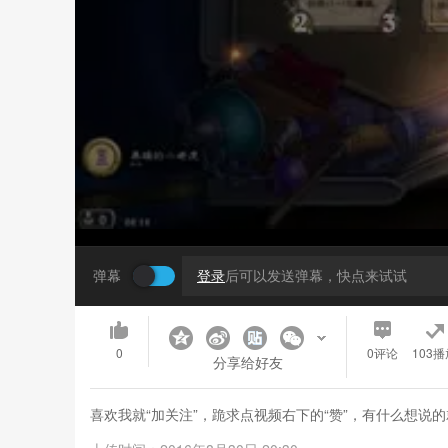
弹幕
登录
后可以发送弹幕，快点来试试
0
0
评论
103播
分享给好友
喜欢我就“加关注”，跪求点视频右下的“赞”，有什么想说