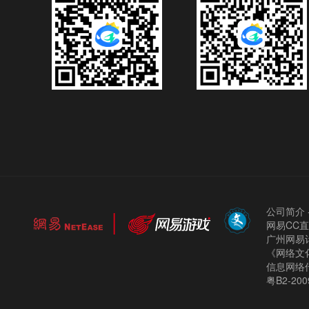
公司简介
网易CC
广州网易计
《网络文化
信息网络
粤B2-200