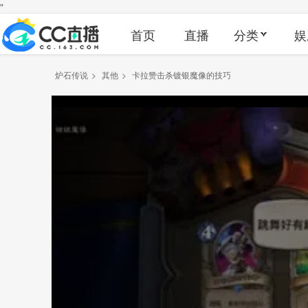
"
首页
直播
分类
娱
炉石传说
>
其他
>
卡拉赞击杀镀银魔像的技巧