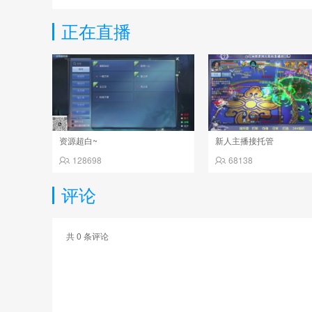
正在直播
资源超白~
新人主播接托管
128698
68138
评论
共
0
条评论