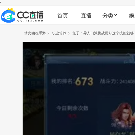
"
首页
直播
分类
娱
倩女幽魂手游
>
职业培养
>
兔子：异人门派挑战用好这个技能就够