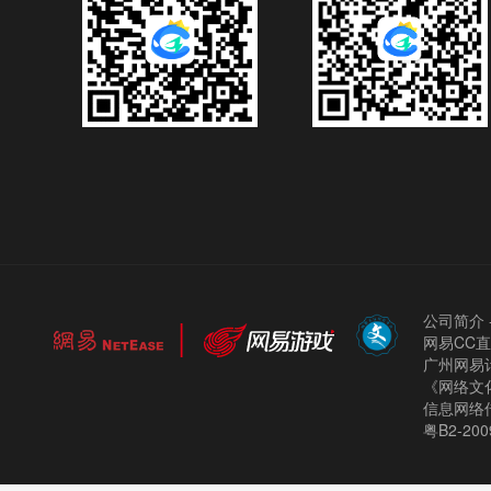
公司简介
网易CC
广州网易计
《网络文化
信息网络
粤B2-200