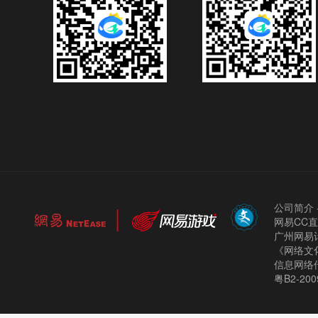
公司简介
网易CC
广州网易计
《网络文化
信息网络
粤B2-200