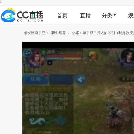
"
首页
直播
分类
娱
倩女幽魂手游
>
职业培养
>
小坏：单手双手异人的区别（我是教授