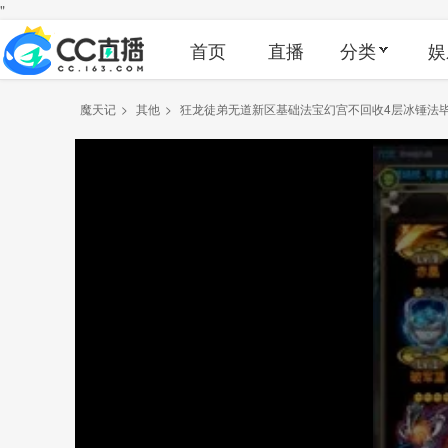
"
首页
直播
分类
娱
魔天记
>
其他
>
狂龙徒弟无道新区基础法宝幻宫不回收4层冰锤法