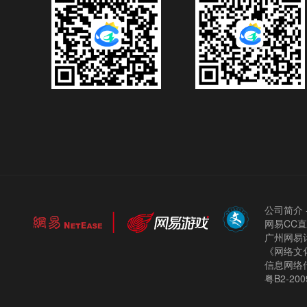
公司简介
网易CC
广州网易计
《网络文化
信息网络
粤B2-200