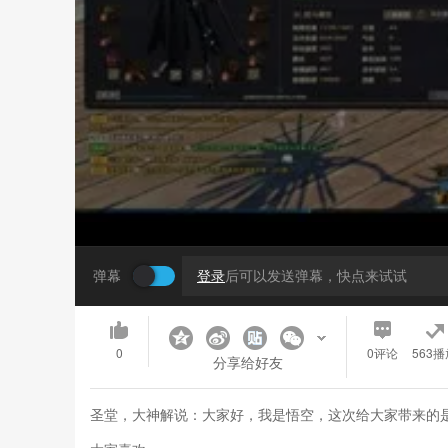
弹幕
登录
后可以发送弹幕，快点来试试
0
0
评论
563播
分享给好友
圣堂，大神解说：大家好，我是悟空，这次给大家带来的