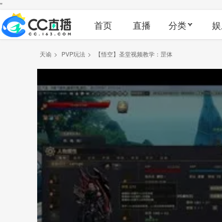
"
首页
直播
分类
娱
天谕
>
PVP玩法
>
【悟空】圣堂视频教学：罡体