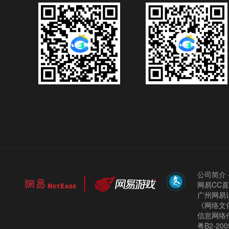
公司简介
网易CC
广州网易计
《网络文化
信息网络
粤B2-200