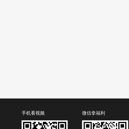
手机看视频
微信拿福利