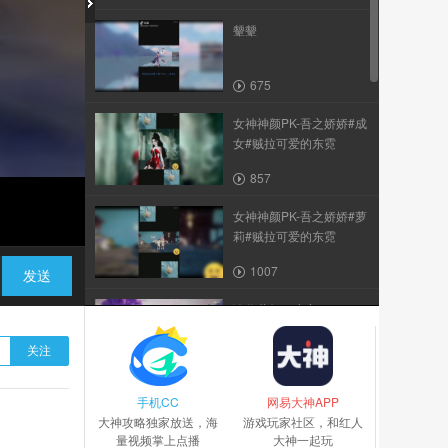
颦颦
675
女神神颜PK-吾之娇娇#成
女#贼拉可爱的东霓
857
女神神颜PK-吾之娇娇#萝
莉#贼拉可爱的东霓
1007
发送
谕你共舞＃小舟
关注
333
手机CC
摸腿下甩头起
网易大神APP
大神攻略独家放送，海
游戏玩家社区，和红人
量视频掌上点播
大神一起玩