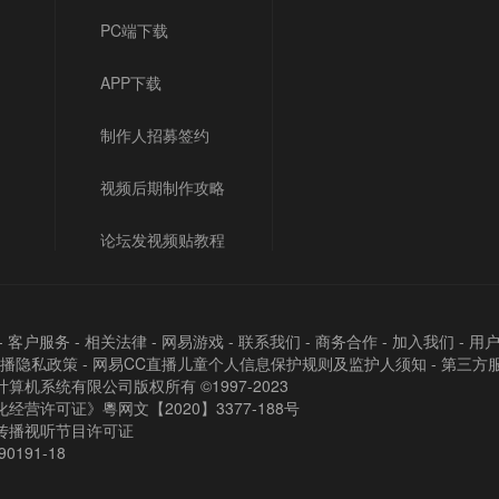
PC端下载
APP下载
制作人招募签约
视频后期制作攻略
论坛发视频贴教程
-
客户服务
-
相关法律
-
网易游戏
-
联系我们
-
商务合作
-
加入我们
-
用
直播隐私政策
-
网易CC直播儿童个人信息保护规则及监护人须知
-
第三方
算机系统有限公司版权所有 ©1997-2023
经营许可证》粵网文【2020】3377-188号
传播视听节目许可证
90191-18