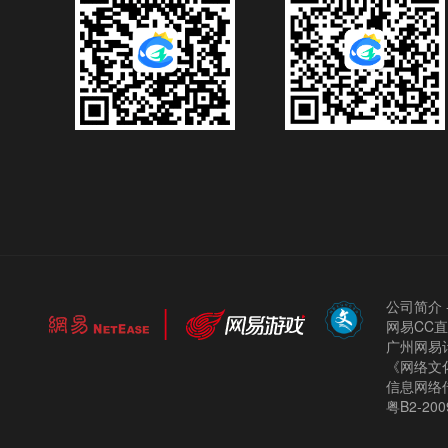
公司简介
网易CC
广州网易计
《网络文化
信息网络
粤B2-200