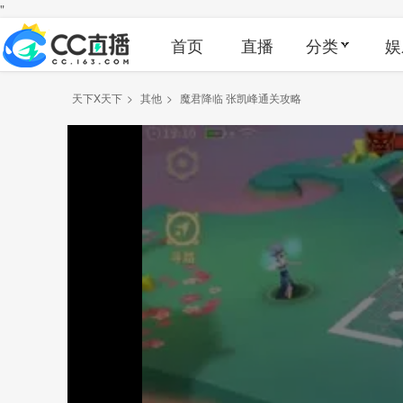
"
首页
直播
分类
娱
天下X天下
>
其他
>
魔君降临 张凯峰通关攻略