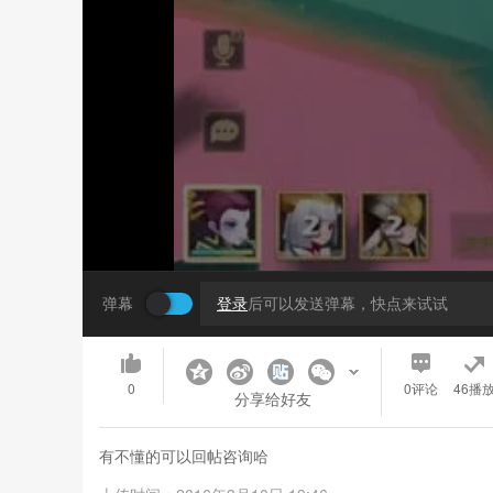
弹幕
登录
后可以发送弹幕，快点来试试
0
0
评论
46播
分享给好友
有不懂的可以回帖咨询哈