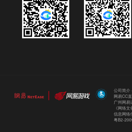
公司简介
网易CC
广州网易计
《网络文化
信息网络
粤B2-200