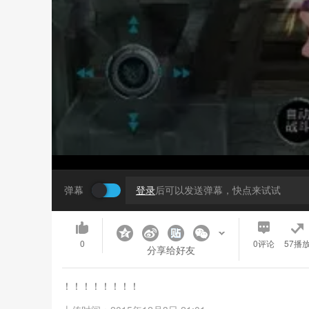
弹幕
登录
后可以发送弹幕，快点来试试
0
0
评论
57播
分享给好友
！！！！！！！！