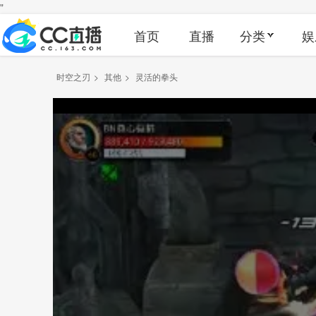
"
首页
直播
分类
娱
时空之刃
>
其他
>
灵活的拳头