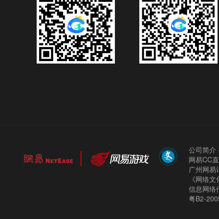
公司简介
网易CC
广州网易计
《网络文化
信息网络
粤B2-200