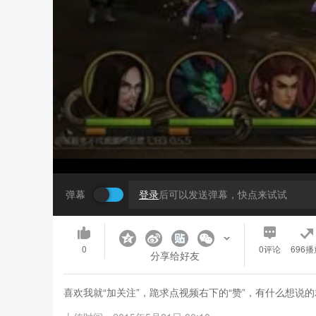
弹幕
登录
后可以发送弹幕，快点来试试
0
0
评论
696播
分享给好友
喜欢我就“加关注”，跪求点视频右下的“赞”，有什么想说