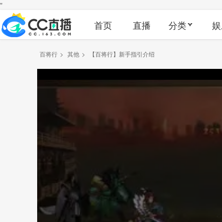
"
首页
直播
分类
娱
百将行
>
其他
>
【百将行】新手指引介绍