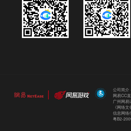
公司简介
网易CC
广州网易计
《网络文化
信息网络
粤B2-200