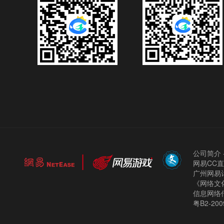
公司简介
网易CC
广州网易计
《网络文化
信息网络
粤B2-200