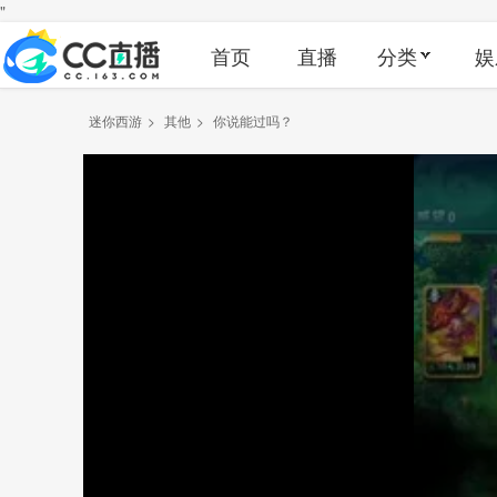
"
首页
直播
分类
娱
迷你西游
>
其他
>
你说能过吗？