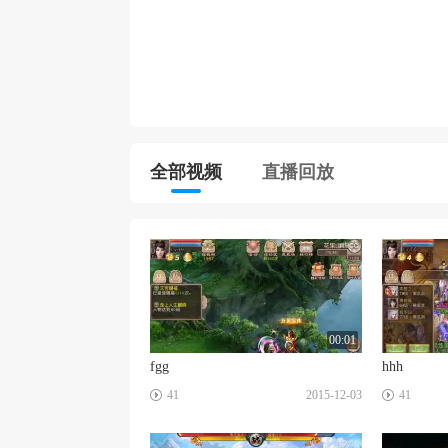
全部视频
直播回放
00:01
fgg
hhh
41
2015-12-03
41
☑
☑