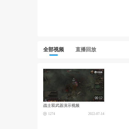
全部视频
直播回放
00:12
战士双武器演示视频
☑
1274
2022-07-14