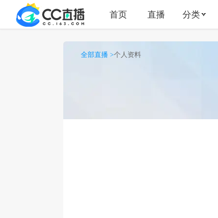
首页
直播
分类
全部直播 >
个人资料