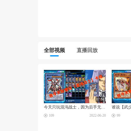
全部视频
直播回放
07:04
今天只玩混沌战士，因为后手无敌呀
☑
☑
109
2022-06-20
99