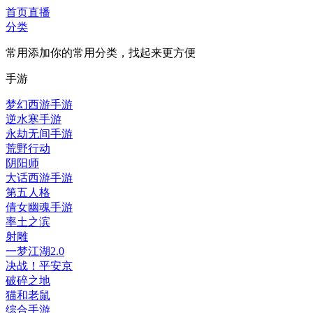
首页
直播
分类
常用
添加你的常用分类，找起来更方便
手游
梦幻西游手游
逆水寒手游
永劫无间手游
荒野行动
阴阳师
大话西游手游
第五人格
倩女幽魂手游
率土之滨
射雕
一梦江湖2.0
决战！平安京
破碎之地
猫和老鼠
综合手游