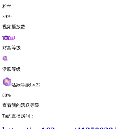
粉丝
3979
视频播放数
财富等级
活跃等级
活跃等级Lv.
22
88%
查看我的活跃等级
Ta的直播房间：