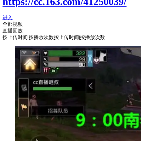
https://cc.163.com/41250039
/
进入
全部视频
直播回放
按上传时间
|
按播放次数
按上传时间
|
按播放次数