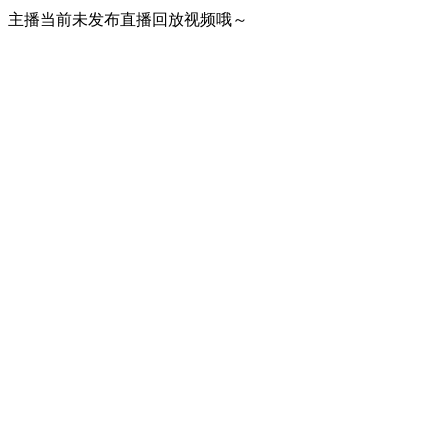
主播当前未发布直播回放视频哦～