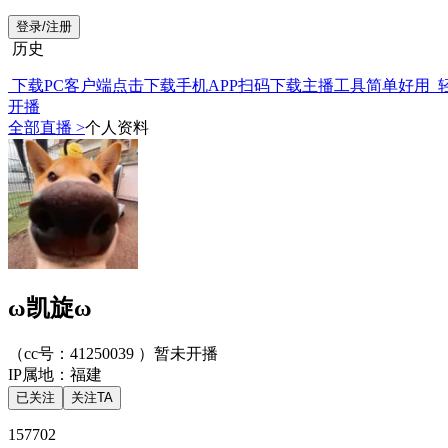
登录/注册
历史
下载
PC客户端
点击下载
手机APP
扫码下载
主播工具
简单好用 
开播
全部直播 >
个人资料
ω凯旋ω
（cc号：
41250039
）
暂未开播
IP属地：福建
已关注
关注TA
157702