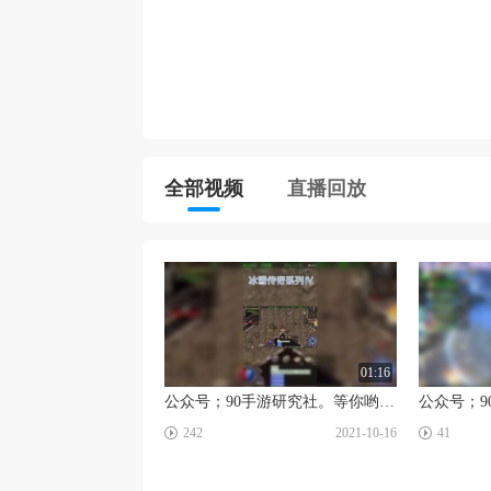
全部视频
直播回放
01:16
公众号；90手游研究社。等你哟，阿巴阿巴
☑
☑
242
2021-10-16
41