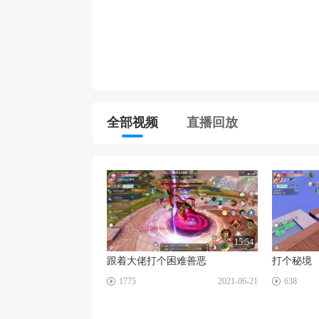
全部视频
直播回放
15:54
跟着大佬打个困难善恶
打个秘境
☑
☑
1775
2021-06-21
638