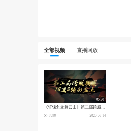
全部视频
直播回放
05:30
《轩辕剑龙舞云山》第二届跨服联赛16进8精彩盘点
☑
7090
2020-06-14