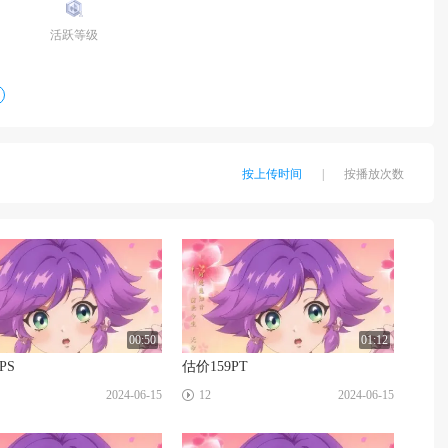
活跃等级
按上传时间
|
按播放次数
00:50
01:12
PS
估价159PT
☑
2024-06-15
12
2024-06-15