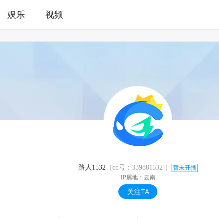
娱乐
视频
路人1532
（cc号：
339881532
）
暂未开播
IP属地：云南
关注TA