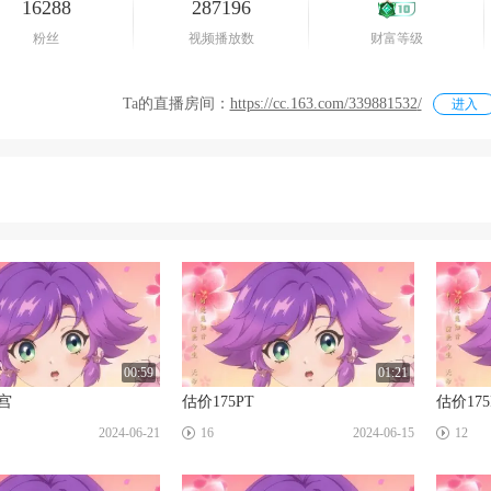
16288
287196
粉丝
视频播放数
财富等级
Ta的直播房间：
https://cc.163.com/339881532
/
进入
00:59
01:21
宫
估价175PT
估价175
☑
☑
2024-06-21
16
2024-06-15
12