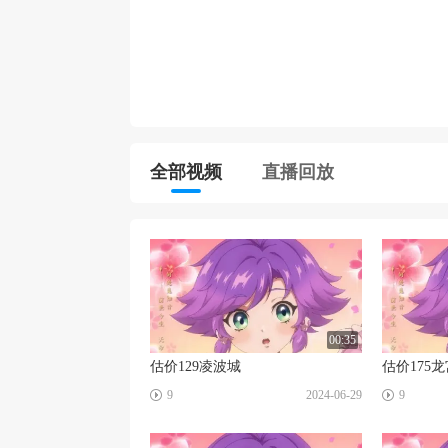
全部视频
直播回放
00:35
估价129凌波城
估价175龙
☑
☑
9
2024-06-29
9