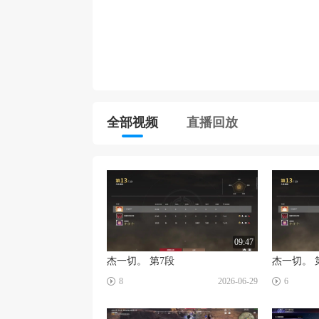
全部视频
直播回放
09:47
杰一切。 第7段
杰一切。 
☑
☑
8
2026-06-29
6