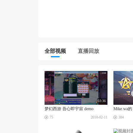
全部视频
直播回放
03:36
梦幻西游 吾心即宇宙 demo
Mike.
☑
☑
75
2018-02-11
384