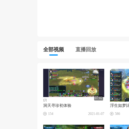
全部视频
直播回放
07:02
☑
洞天寻珍初体验
浮生如梦
☑
154
2021-01-07
586