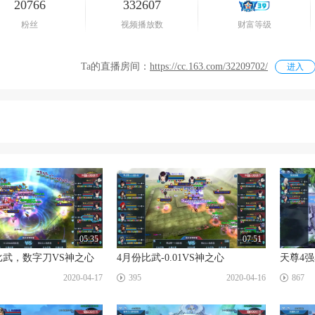
20766
332607
粉丝
视频播放数
财富等级
Ta的直播房间：
https://cc.163.com/32209702
/
进入
05:35
07:51
比武，数字刀VS神之心
4月份比武-0.01VS神之心
天尊4
☑
☑
2020-04-17
395
2020-04-16
867