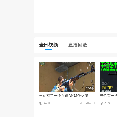
全部视频
直播回放
02:56
当你有了一个八倍AK是什么感觉 终结者2激燃混剪
☑
☑
4490
2018-02-10
2074